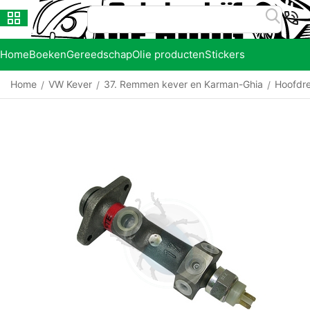
Home
Boeken
Gereedschap
Olie producten
Stickers
Home
VW Kever
37. Remmen kever en Karman-Ghia
Hoofdre
/
/
/