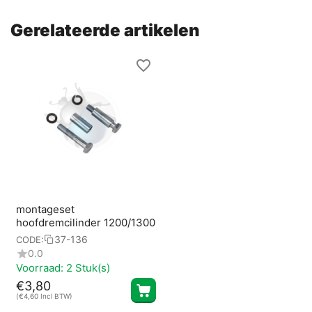
Gerelateerde artikelen
montageset
hoofdremcilinder 1200/1300
37-136
CODE:
0.0
Voorraad:
2 Stuk(s)
€
3,80
(
€
4,60
Incl BTW)