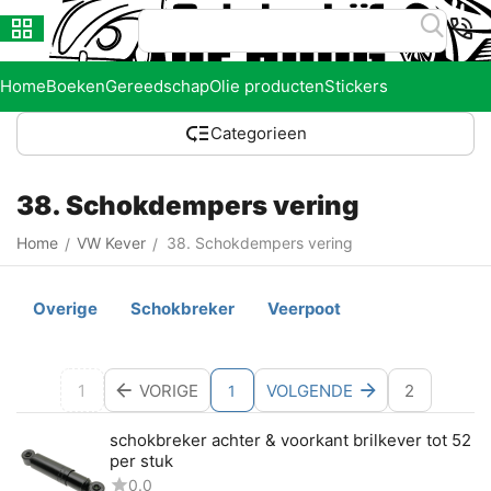
Home
Boeken
Gereedschap
Olie producten
Stickers
Categorieen
38. Schokdempers vering
Home
VW Kever
38. Schokdempers vering
/
/
Overige
Schokbreker
Veerpoot
1
VORIGE
VOLGENDE
2
1
schokbreker achter & voorkant brilkever tot 52
per stuk
0.0