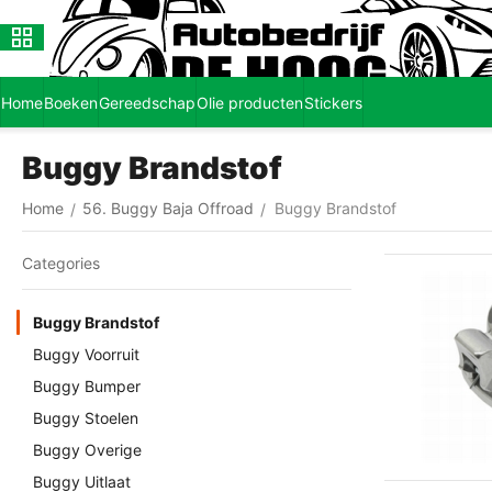
Home
Boeken
Gereedschap
Olie producten
Stickers
Buggy Brandstof
Home
56. Buggy Baja Offroad
Buggy Brandstof
/
/
Сategories
Buggy Brandstof
Buggy Voorruit
Buggy Bumper
Buggy Stoelen
Buggy Overige
Buggy Uitlaat