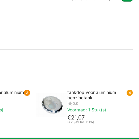
r aluminium
tankdop voor aluminium
3
4
benzinetank
0.0
s)
Voorraad:
1 Stuk(s)
€
21,07
(
€
25,49
Incl BTW)