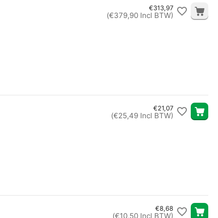
€
313,97
(
€
379,90
Incl BTW)
€
21,07
(
€
25,49
Incl BTW)
€
8,68
(
€
10,50
Incl BTW)