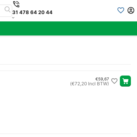
31 478 64 20 44
€
59,67
(
€
72,20
Incl BTW)