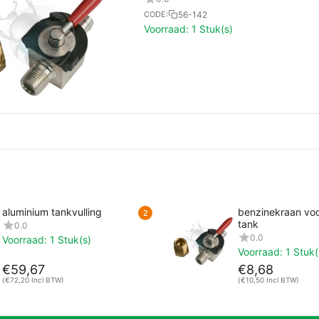
56-142
CODE:
Voorraad:
1 Stuk(s)
aluminium tankvulling
benzinekraan voo
2
tank
0.0
0.0
Voorraad:
1 Stuk(s)
Voorraad:
1 Stuk(
€
59,67
€
8,68
(
€
72,20
Incl BTW)
(
€
10,50
Incl BTW)