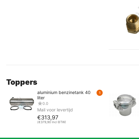
Toppers
aluminium benzinetank 40
1
liter
0.0
Mail voor levertijd
€
313,97
(
€
379,90
Incl BTW)