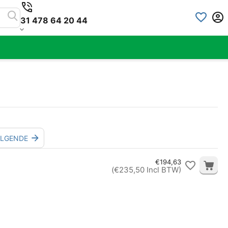
31 478 64 20 44
LGENDE
€
194,63
(
€
235,50
Incl BTW)