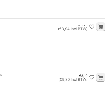
€
3,26
(
€
3,94
Incl BTW)
s
€
8,10
(
€
9,80
Incl BTW)