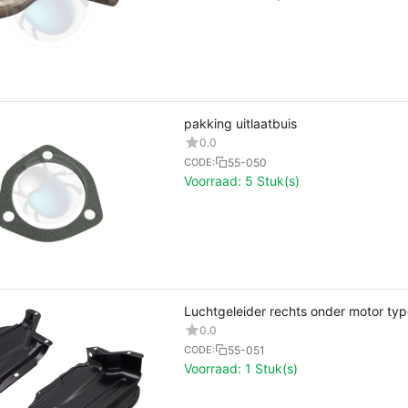
pakking uitlaatbuis
0.0
55-050
CODE:
Voorraad:
5 Stuk(s)
Luchtgeleider rechts onder motor ty
0.0
55-051
CODE:
Voorraad:
1 Stuk(s)