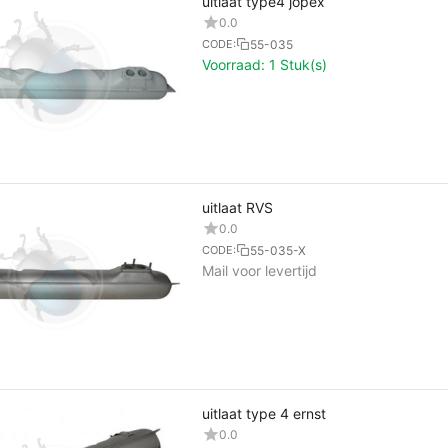
uitlaat type4 jopex
0.0
55-035
CODE:
Voorraad:
1 Stuk(s)
uitlaat RVS
0.0
55-035-X
CODE:
Mail voor levertijd
uitlaat type 4 ernst
0.0