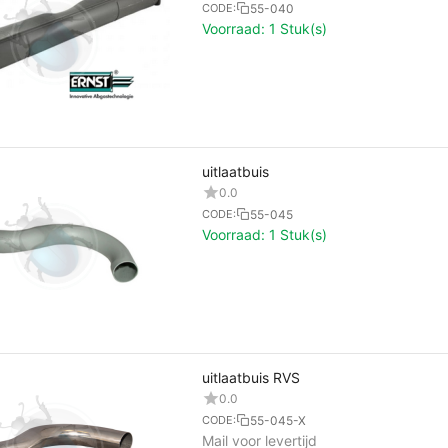
55-040
CODE:
Voorraad:
1 Stuk(s)
uitlaatbuis
0.0
55-045
CODE:
Voorraad:
1 Stuk(s)
uitlaatbuis RVS
0.0
55-045-X
CODE:
Mail voor levertijd