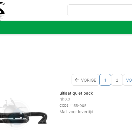
VORIGE
1
2
VO
uitlaat quiet pack
0.0
55-005
CODE:
Mail voor levertijd