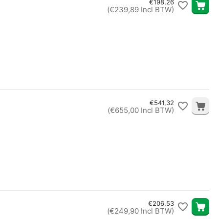
€
198,26
(
€
239,89
Incl BTW)
€
541,32
(
€
655,00
Incl BTW)
€
206,53
(
€
249,90
Incl BTW)