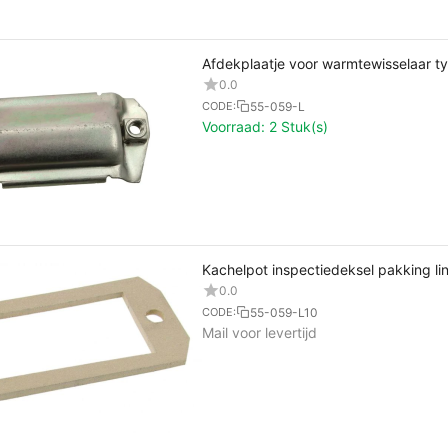
Afdekplaatje voor warmtewisselaar ty
0.0
55-059-L
CODE:
Voorraad:
2 Stuk(s)
Kachelpot inspectiedeksel pakking li
0.0
55-059-L10
CODE:
Mail voor levertijd