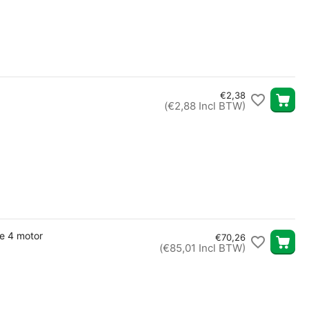
€
2,38
(
€
2,88
Incl BTW)
pe 4 motor
€
70,26
(
€
85,01
Incl BTW)