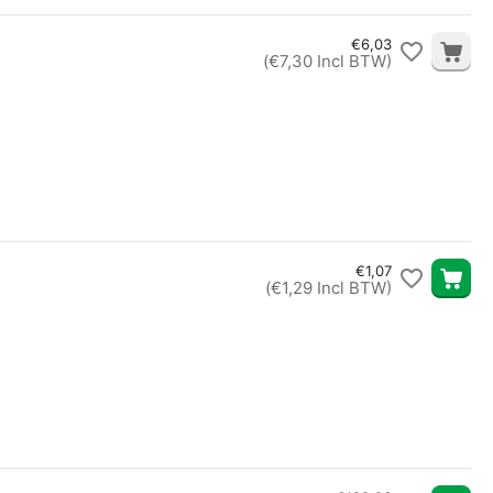
€
6,03
(
€
7,30
Incl BTW)
€
1,07
(
€
1,29
Incl BTW)