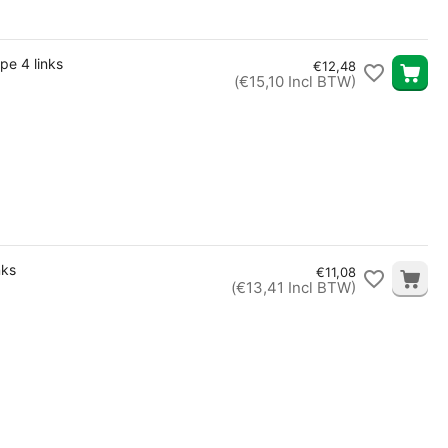
pe 4 links
€
12,48
(
€
15,10
Incl BTW)
nks
€
11,08
(
€
13,41
Incl BTW)