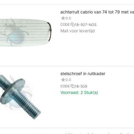
achterruit cabrio van 74 tot 79 met
0.0
18-507-NOS
CODE:
Mail voor levertijd
stelschroef in ruitkader
0.0
18-509
CODE:
Voorraad:
2 Stuk(s)