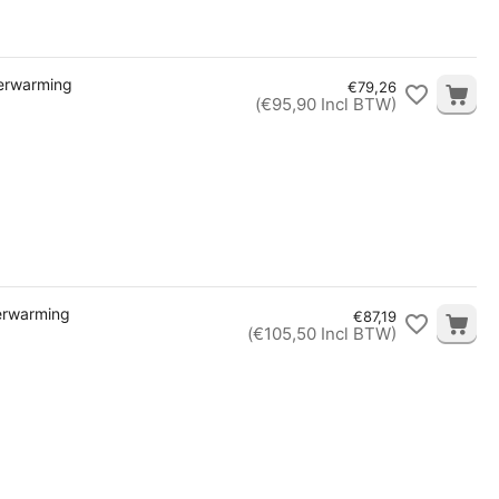
verwarming
€
79,26
(
€
95,90
Incl BTW)
verwarming
€
87,19
(
€
105,50
Incl BTW)