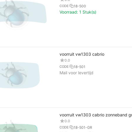
18-500
CODE:
Voorraad:
1 Stuk(s)
voorruit vw1303 cabrio
0.0
18-501
CODE:
Mail voor levertijd
voorruit vw1303 cabrio zonneband g
0.0
18-501-GR
CODE: