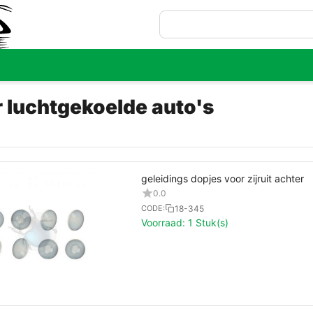
r luchtgekoelde auto's
geleidings dopjes voor zijruit achter
0.0
18-345
CODE:
Voorraad:
1 Stuk(s)