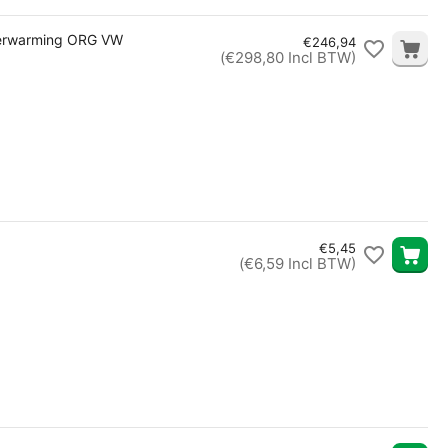
 verwarming ORG VW
€
246,94
(
€
298,80
Incl BTW)
€
5,45
(
€
6,59
Incl BTW)