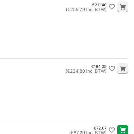
€
211,40
(
€
255,79
Incl BTW)
€
194,05
(
€
234,80
Incl BTW)
€
72,07
(
€
87,20
Incl BTW)