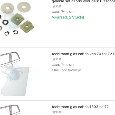
geleide set cabrio voor deur ruitscho
0.0
18-510
CODE:
Voorraad:
2 Stuk(s)
tochtraam glas cabrio van 70 tot 72 li
0.0
18-511
CODE:
Mail voor levertijd
tochtraam glas cabrio 1303 na 72
0.0