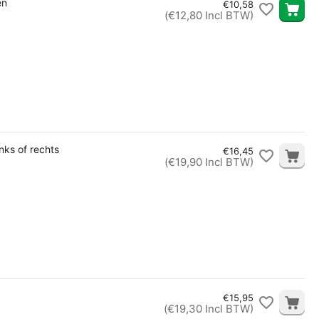
en
€
10,58
(
€
12,80
Incl BTW)
nks of rechts
€
16,45
(
€
19,90
Incl BTW)
€
15,95
(
€
19,30
Incl BTW)