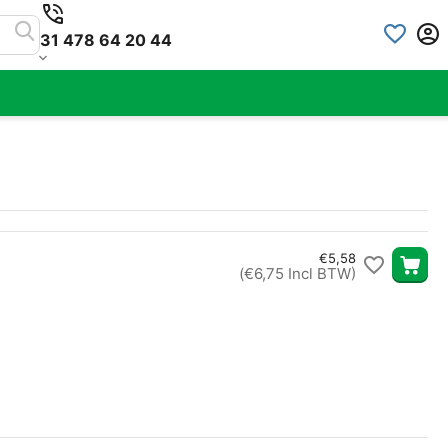
31 478 64 20 44
€
5,58
(
€
6,75
Incl BTW)