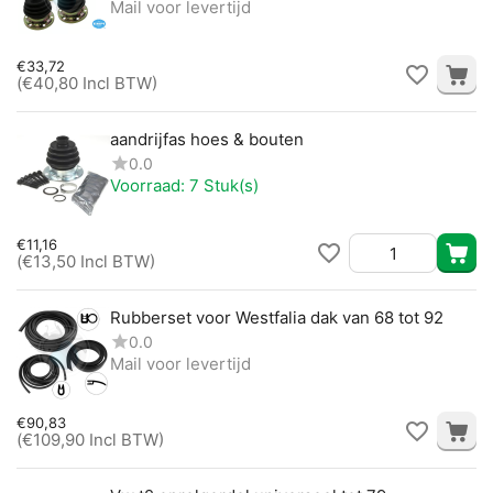
Mail voor levertijd
€
33,72
(
€
40,80
Incl BTW)
aandrijfas hoes & bouten
0.0
Voorraad:
7 Stuk(s)
€
11,16
(
€
13,50
Incl BTW)
Rubberset voor Westfalia dak van 68 tot 92
0.0
Mail voor levertijd
€
90,83
(
€
109,90
Incl BTW)