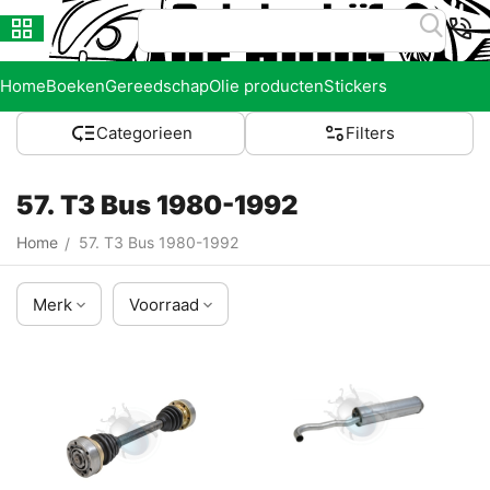
Home
Boeken
Gereedschap
Olie producten
Stickers
Categorieen
Filters
57. T3 Bus 1980-1992
Home
57. T3 Bus 1980-1992
/
Merk
Voorraad