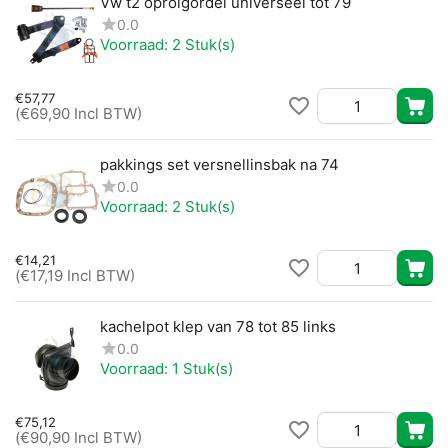
Vw t2 oprolgordel universeel tot 79
0.0
Voorraad:
2 Stuk(s)
€
57,77
(
€
69,90
Incl BTW)
pakkings set versnellinsbak na 74
0.0
Voorraad:
2 Stuk(s)
€
14,21
(
€
17,19
Incl BTW)
kachelpot klep van 78 tot 85 links
0.0
Voorraad:
1 Stuk(s)
€
75,12
(
€
90,90
Incl BTW)