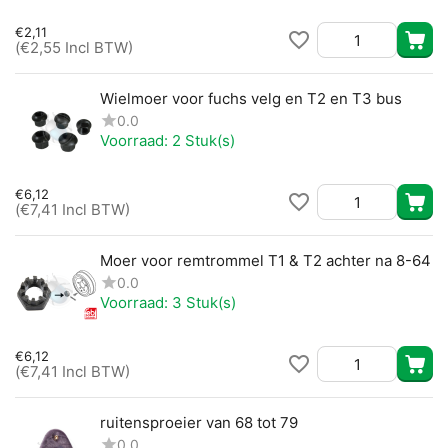
€
2,11
(
€
2,55
Incl BTW)
Wielmoer voor fuchs velg en T2 en T3 bus
0.0
Voorraad:
2 Stuk(s)
€
6,12
(
€
7,41
Incl BTW)
Moer voor remtrommel T1 & T2 achter na 8-64
0.0
Voorraad:
3 Stuk(s)
€
6,12
(
€
7,41
Incl BTW)
ruitensproeier van 68 tot 79
0.0