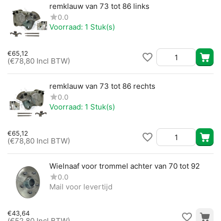
remklauw van 73 tot 86 links
0.0
Voorraad:
1 Stuk(s)
€
65,12
(
€
78,80
Incl BTW)
remklauw van 73 tot 86 rechts
0.0
Voorraad:
1 Stuk(s)
€
65,12
(
€
78,80
Incl BTW)
Wielnaaf voor trommel achter van 70 tot 92
0.0
Mail voor levertijd
€
43,64
(
€
52,80
Incl BTW)