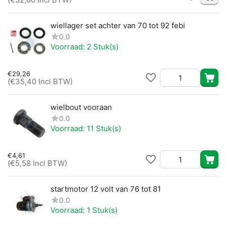
wiellager set achter van 70 tot 92 febi
0.0
Voorraad:
2 Stuk(s)
€
29,26
(
€
35,40
Incl BTW)
wielbout vooraan
0.0
Voorraad:
11 Stuk(s)
€
4,61
(
€
5,58
Incl BTW)
startmotor 12 volt van 76 tot 81
0.0
Voorraad:
1 Stuk(s)