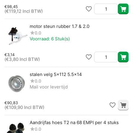
€
98,45
(
€
119,12
Incl BTW)
motor steun rubber 1.7 & 2.0
0.0
Voorraad:
6 Stuk(s)
€
3,14
(
€
3,80
Incl BTW)
stalen velg 5x112 5.5x14
0.0
Mail voor levertijd
€
90,83
(
€
109,90
Incl BTW)
Aandrijfas hoes T2 na 68 EMPI per 4 stuks
0.0