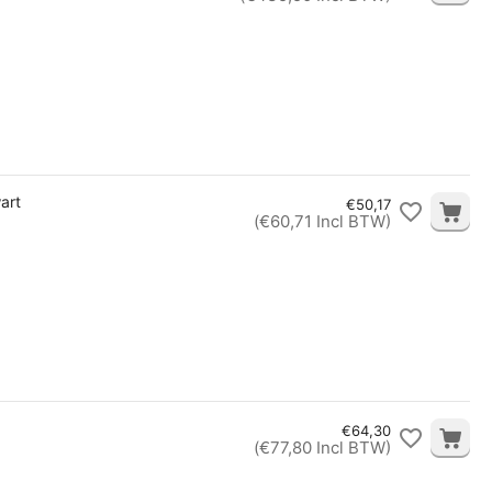
art
€
50,17
(
€
60,71
Incl BTW)
€
64,30
(
€
77,80
Incl BTW)