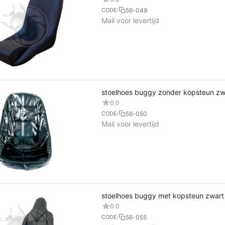
56-049
CODE:
Mail voor levertijd
stoelhoes buggy zonder kopsteun zw
0.0
56-050
CODE:
Mail voor levertijd
stoelhoes buggy met kopsteun zwart
0.0
56-055
CODE: