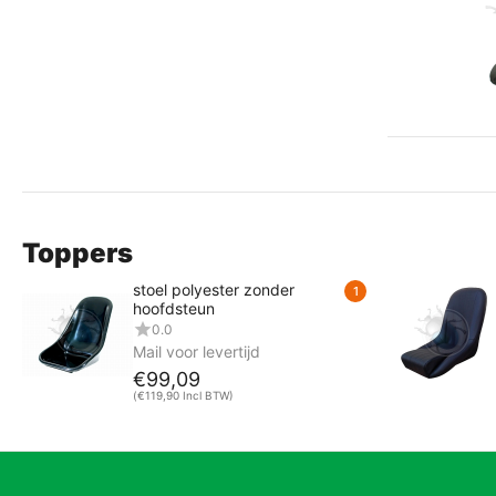
Toppers
stoel polyester zonder
1
hoofdsteun
0.0
Mail voor levertijd
€
99,09
(
€
119,90
Incl BTW)