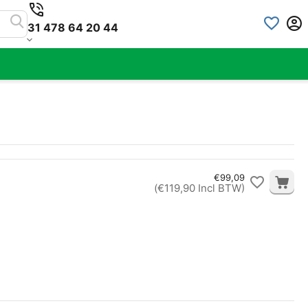
31 478 64 20 44
€
99,09
(
€
119,90
Incl BTW)