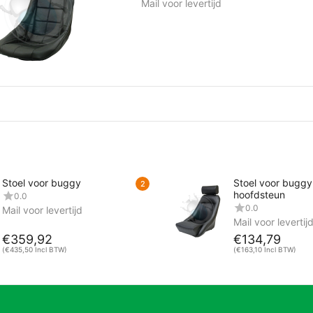
Mail voor levertijd
Stoel voor buggy
Stoel voor buggy
2
hoofdsteun
0.0
0.0
Mail voor levertijd
Mail voor levertij
€
359,92
€
134,79
(
€
435,50
Incl BTW)
(
€
163,10
Incl BTW)