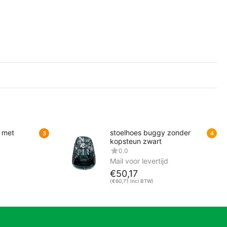
 met
stoelhoes buggy zonder
3
4
kopsteun zwart
0.0
d
Mail voor levertijd
€
50,17
(
€
60,71
Incl BTW)