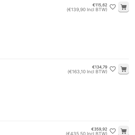
€
115,62
(
€
139,90
Incl BTW)
€
134,79
(
€
163,10
Incl BTW)
€
359,92
(
€
435,50
Incl BTW)