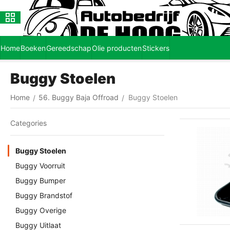
Home
Boeken
Gereedschap
Olie producten
Stickers
Buggy Stoelen
Home
56. Buggy Baja Offroad
Buggy Stoelen
/
/
Сategories
Buggy Stoelen
Buggy Voorruit
Buggy Bumper
Buggy Brandstof
Buggy Overige
Buggy Uitlaat