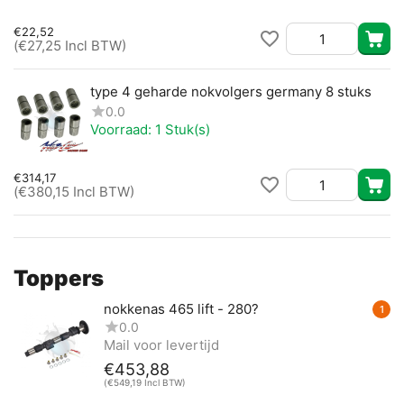
€
22,52
(
€
27,25
Incl BTW)
type 4 geharde nokvolgers germany 8 stuks
0.0
Voorraad:
1 Stuk(s)
€
314,17
(
€
380,15
Incl BTW)
Toppers
nokkenas 465 lift - 280?
1
0.0
Mail voor levertijd
€
453,88
(
€
549,19
Incl BTW)