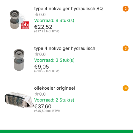
type 4 nokvolger hydraulisch BQ
2
0.0
Voorraad:
8 Stuk(s)
€
22,52
(
€
27,25
Incl BTW)
type 4 nokvolger hydraulisch
3
0.0
Voorraad:
3 Stuk(s)
€
9,05
(
€
10,95
Incl BTW)
oliekoeler origineel
4
0.0
Voorraad:
2 Stuk(s)
€
37,60
(
€
45,50
Incl BTW)