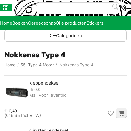
Home
Boeken
Gereedschap
Olie producten
Stickers
Categorieen
Nokkenas Type 4
Home
55. Type 4 Motor
Nokkenas Type 4
/
/
kleppendeksel
0.0
Mail voor levertijd
€
16,49
(
€
19,95
Incl BTW)
clip kleppendeksel