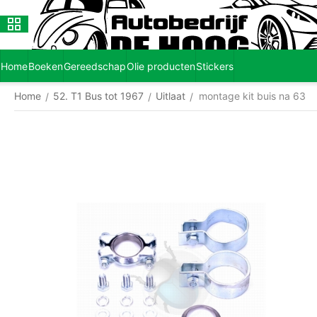
Home
Boeken
Gereedschap
Olie producten
Stickers
Home
52. T1 Bus tot 1967
Uitlaat
montage kit buis na 63
/
/
/