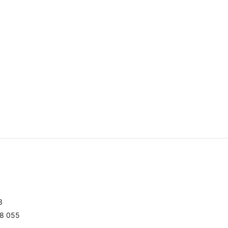
3
98 055