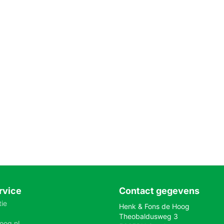
rvice
Contact gegevens
tie
Henk & Fons de Hoog
Theobaldusweg 3
oog.nl