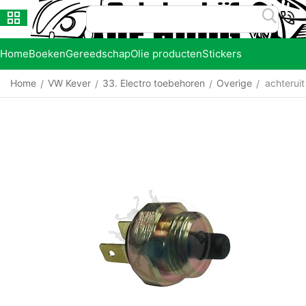
Home
Boeken
Gereedschap
Olie producten
Stickers
Home
VW Kever
33. Electro toebehoren
Overige
achteruit
/
/
/
/