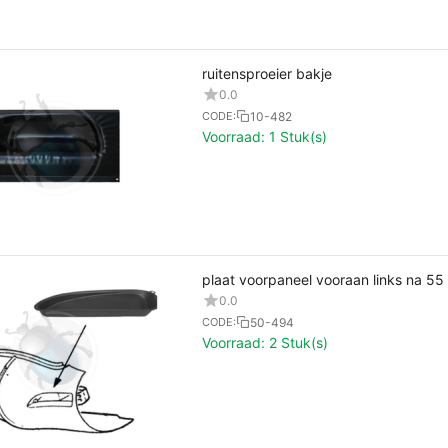
ruitensproeier bakje
0.0
10-482
CODE:
Voorraad:
1 Stuk(s)
plaat voorpaneel vooraan links na 55
0.0
50-494
CODE:
Voorraad:
2 Stuk(s)