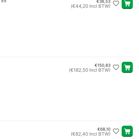
a 55
€
36,53
(
€
44,20
Incl BTW)
€
150,83
(
€
182,50
Incl BTW)
€
68,10
(
€
82,40
Incl BTW)