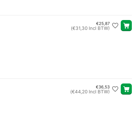
€
25,87
(
€
31,30
Incl BTW)
€
36,53
(
€
44,20
Incl BTW)