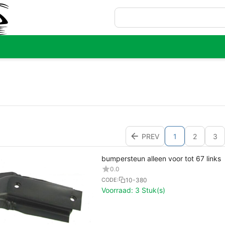
PREV
1
2
3
bumpersteun alleen voor tot 67 links
0.0
10-380
CODE:
Voorraad:
3 Stuk(s)