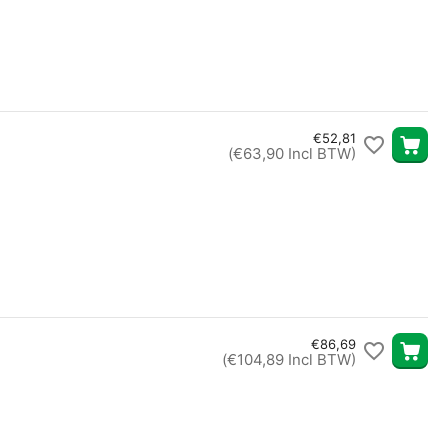
€
52,81
(
€
63,90
Incl BTW)
€
86,69
(
€
104,89
Incl BTW)