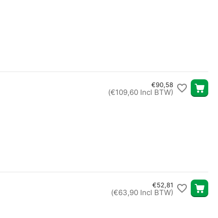
€
90,58
(
€
109,60
Incl BTW)
€
52,81
(
€
63,90
Incl BTW)