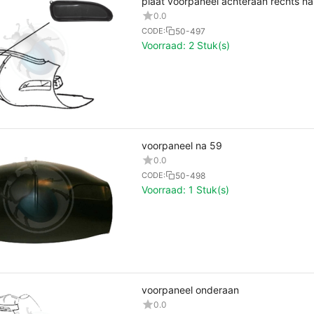
plaat voorpaneel achteraan rechts n
0.0
50-497
CODE:
Voorraad:
2 Stuk(s)
voorpaneel na 59
0.0
50-498
CODE:
Voorraad:
1 Stuk(s)
voorpaneel onderaan
0.0