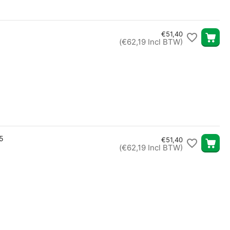
€
51,40
(
€
62,19
Incl BTW)
5
€
51,40
(
€
62,19
Incl BTW)