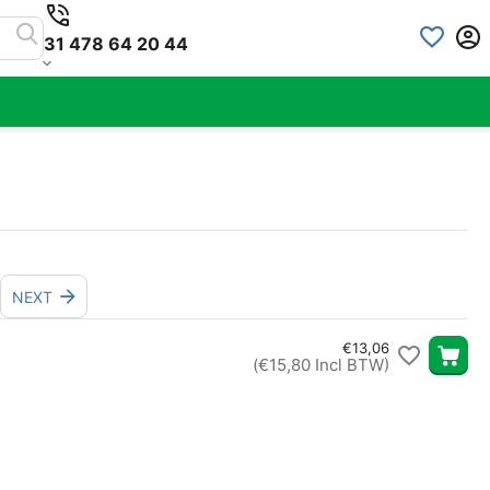
31 478 64 20 44
NEXT
€
13,06
(
€
15,80
Incl BTW)