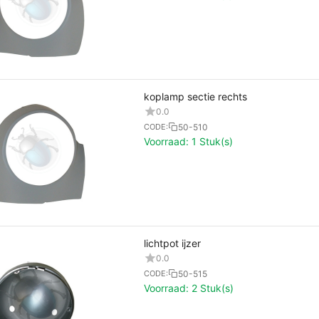
koplamp sectie rechts
0.0
50-510
CODE:
Voorraad:
1 Stuk(s)
lichtpot ijzer
0.0
50-515
CODE:
Voorraad:
2 Stuk(s)