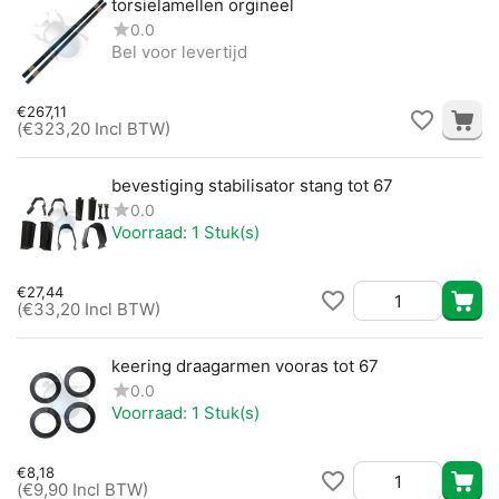
torsielamellen orgineel
0.0
Bel voor levertijd
€
267,11
(
€
323,20
Incl BTW)
bevestiging stabilisator stang tot 67
0.0
Voorraad:
1 Stuk(s)
€
27,44
(
€
33,20
Incl BTW)
keering draagarmen vooras tot 67
0.0
Voorraad:
1 Stuk(s)
€
8,18
(
€
9,90
Incl BTW)