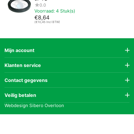
0.0
Voorraad:
4 Stuk(s)
€
8,64
(
€
10,45
Incl BTW)
Mijn account
Klanten service
Contact gegevens
Veilig betalen
Webdesign
Sibero Overloon