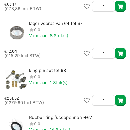
€
65,17
(
€
78,86
Incl BTW)
lager vooras van 64 tot 67
0.0
Voorraad:
8 Stuk(s)
€
12,64
(
€
15,29
Incl BTW)
king pin set tot 63
0.0
Voorraad:
1 Stuk(s)
€
231,32
(
€
279,90
Incl BTW)
Rubber ring fuseepennen ->67
0.0
Voorraad:
16 Stuk(s)