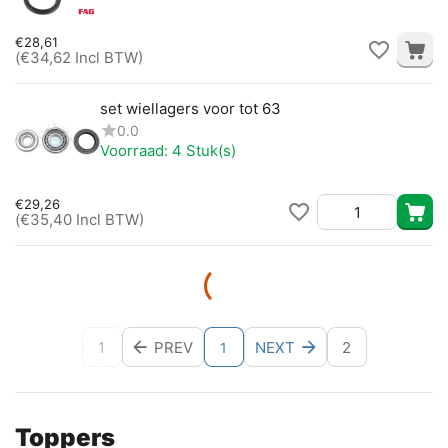
€
28,61
(
€
34,62
Incl BTW)
set wiellagers voor tot 63
0.0
Voorraad:
4 Stuk(s)
€
29,26
(
€
35,40
Incl BTW)
1
PREV
NEXT
2
1
Toppers