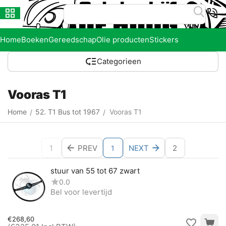
Home
Boeken
Gereedschap
Olie producten
Stickers
Categorieen
Vooras T1
Home
52. T1 Bus tot 1967
Vooras T1
/
/
1
PREV
NEXT
2
1
stuur van 55 tot 67 zwart
0.0
Bel voor levertijd
€
268,60