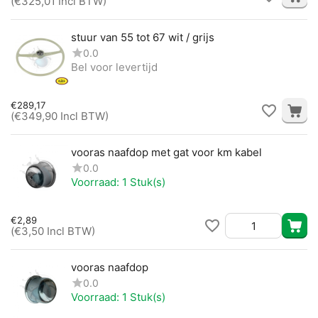
(
€
325,01
Incl BTW)
stuur van 55 tot 67 wit / grijs
0.0
Bel voor levertijd
€
289,17
(
€
349,90
Incl BTW)
vooras naafdop met gat voor km kabel
0.0
Voorraad:
1 Stuk(s)
€
2,89
(
€
3,50
Incl BTW)
vooras naafdop
0.0
Voorraad:
1 Stuk(s)