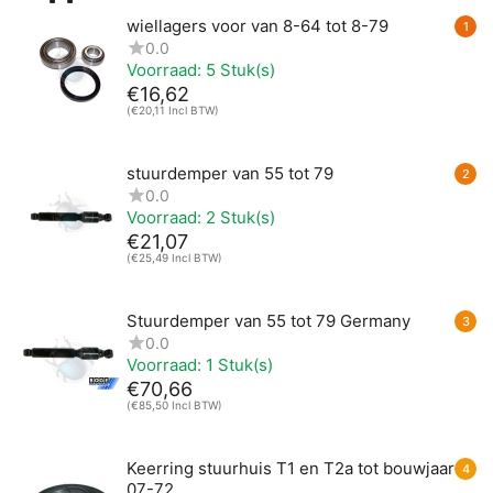
wiellagers voor van 8-64 tot 8-79
1
0.0
Voorraad:
5 Stuk(s)
€
16,62
(
€
20,11
Incl BTW)
stuurdemper van 55 tot 79
2
0.0
Voorraad:
2 Stuk(s)
€
21,07
(
€
25,49
Incl BTW)
Stuurdemper van 55 tot 79 Germany
3
0.0
Voorraad:
1 Stuk(s)
€
70,66
(
€
85,50
Incl BTW)
Keerring stuurhuis T1 en T2a tot bouwjaar
4
07-72