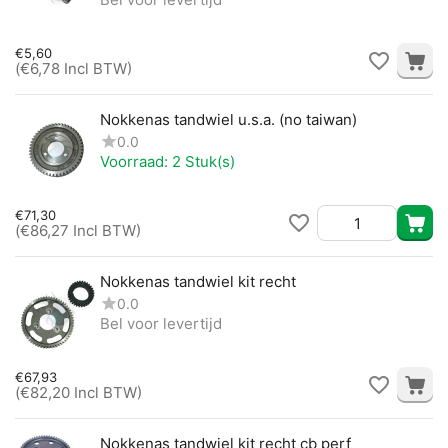
€
5,60
(
€
6,78
Incl BTW)
Nokkenas tandwiel u.s.a. (no taiwan)
0.0
Voorraad:
2 Stuk(s)
€
71,30
(
€
86,27
Incl BTW)
Nokkenas tandwiel kit recht
0.0
Bel voor levertijd
€
67,93
(
€
82,20
Incl BTW)
Nokkenas tandwiel kit recht cb perf