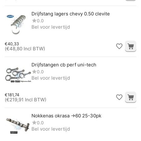
Drijfstang lagers chevy 0.50 clevite
0.0
Bel voor levertijd
€
40,33
(
€
48,80
Incl BTW)
Drijfstangen cb perf uni-tech
0.0
Bel voor levertijd
€
181,74
(
€
219,91
Incl BTW)
Nokkenas okrasa ->60 25-30pk
0.0
Bel voor levertijd