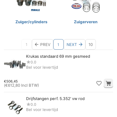
Zuiger/cylinders
Zuigerveren
1
PREV
NEXT
10
1
Krukas standaard 69 mm gesmeed
0.0
Bel voor levertijd
€
506,45
(
€
612,80
Incl BTW)
Drijfstangen perf. 5.352' vw rod
0.0
Bel voor levertijd