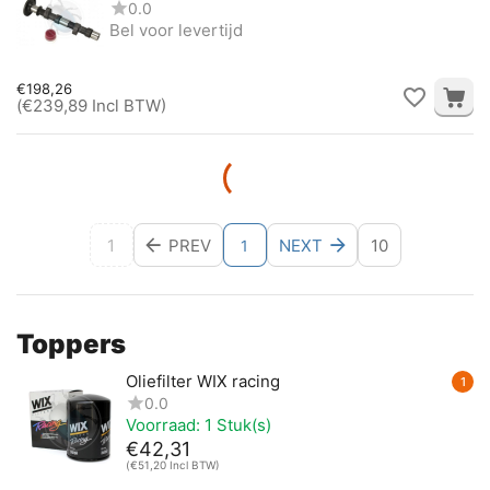
0.0
Bel voor levertijd
€
198,26
(
€
239,89
Incl BTW)
1
PREV
NEXT
10
1
Toppers
Oliefilter WIX racing
1
0.0
Voorraad:
1 Stuk(s)
€
42,31
(
€
51,20
Incl BTW)