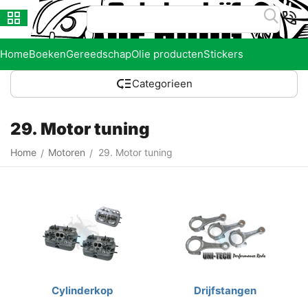
Home
Boeken
Gereedschap
Olie producten
Stickers
Categorieen
29. Motor tuning
Home
Motoren
29. Motor tuning
/
/
Cylinderkop
Drijfstangen