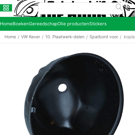
Home
Boeken
Gereedschap
Olie producten
Stickers
Home
VW Kever
10. Plaatwerk-delen
Spatbord voor
kopla
/
/
/
/